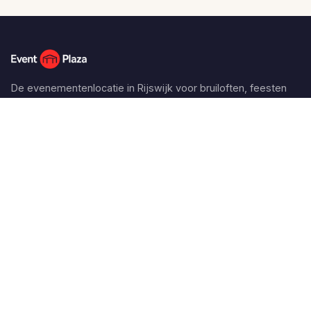
De evenementenlocatie in Rijswijk voor bruiloften, feesten
en zakelijke events.
Zalen
Gouden Zaal
Spiegel Zaal
Zilveren Zaal
Paleis Zaal
Metropool Zaal
Pagina's